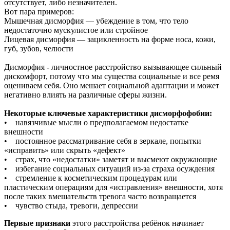
отсутствует, либо незначителен.
Вот пара примеров:
Мышечная дисморфия — убеждение в том, что тело
недостаточно мускулистое или стройное
Лицевая дисморфия — зацикленность на форме носа, кожи,
губ, зубов, челюсти
Дисморфия - личностное расстройство вызывающее сильный
дискомфорт, потому что мы существа социальные и все ремя
оцениваем себя. Оно мешает социальной адаптации и может
негативно влиять на различные сферы жизни.
Некоторые ключевые характеристики дисморфофобии:
• навязчивые мысли о предполагаемом недостатке
внешности
• постоянное рассматривание себя в зеркале, попытки
«исправить» или скрыть «дефект»
• страх, что «недостатки» заметят и высмеют окружающие
• избегание социальных ситуаций из-за страха осуждения
• стремление к косметическим процедурам или
пластическим операциям для «исправления» внешности, хотя
после таких вмешательств тревога часто возвращается
• чувство стыда, тревоги, депрессии
Первые признаки
этого расстройства ребёнок начинает