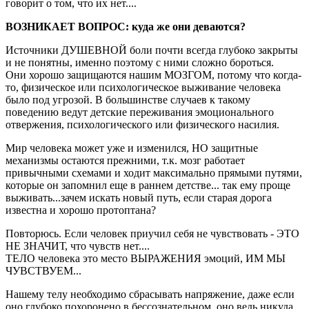
говорит о том, что их нет....
ВОЗНИКАЕТ ВОПРОС: куда же они деваются?
Источники ДУШЕВНОЙ боли почти всегда глубоко закрыты
и не понятны, именно поэтому с ними сложно бороться.
Они хорошо защищаются нашим МОЗГОМ, потому что когда-
то, физическое или психологическое выживание человека
было под угрозой. В большинстве случаев к такому
поведению ведут детские переживания эмоционального
отвержения, психологического или физического насилия.
Мир человека может уже и изменился, НО защитные
механизмы остаются прежними, т.к. мозг работает
привычными схемами и ходит максимально прямыми путями,
которые он запомнил еще в раннем детстве... так ему проще
выживать...зачем искать новый путь, если старая дорога
известна и хорошо протоптана?
Повторюсь. Если человек приучил себя не чувствовать - ЭТО
НЕ ЗНАЧИТ, что чувств нет....
ТЕЛО человека это место ВЫРАЖЕНИЯ эмоций, ИМ МЫ
ЧУВСТВУЕМ...
Нашему телу необходимо сбрасывать напряжение, даже если
оно глубоко похоронено в бессознательном, оно ведь никуда